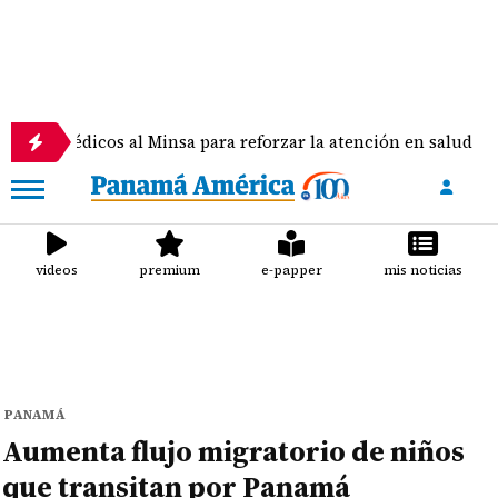
cos al Minsa para reforzar la atención en salud
H
videos
premium
e-papper
mis noticias
PANAMÁ
Aumenta flujo migratorio de niños
que transitan por Panamá