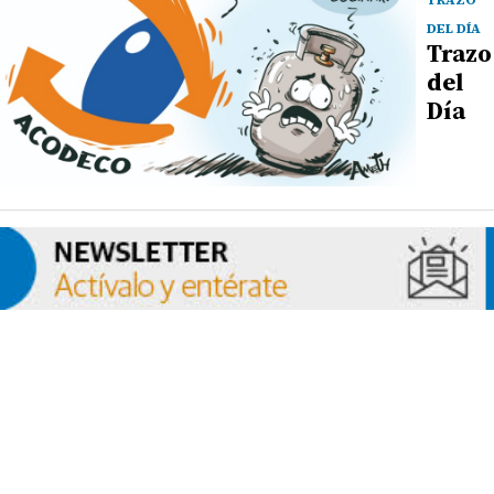
DEL DÍA
Trazo
del
Día