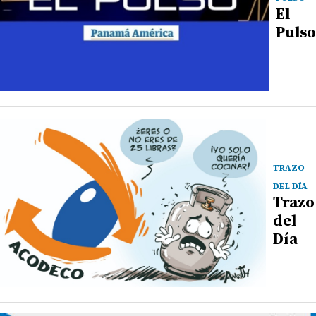
El
Pulso
TRAZO
DEL DÍA
Trazo
del
Día