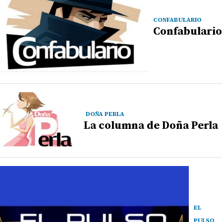
CONFABULARIO
Confabulario
DOÑA PERLA
La columna de Doña Perla
EL
PULSO