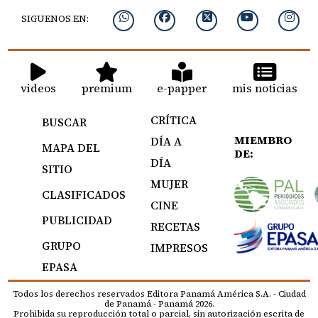
SIGUENOS EN:
videos
premium
e-papper
mis noticias
CRÍTICA
BUSCAR
MIEMBRO
DÍA A
MAPA DEL
DE:
DÍA
SITIO
MUJER
CLASIFICADOS
CINE
PUBLICIDAD
RECETAS
GRUPO
IMPRESOS
EPASA
Todos los derechos reservados Editora Panamá América S.A. - Ciudad
de Panamá - Panamá 2026.
Prohibida su reproducción total o parcial, sin autorización escrita de