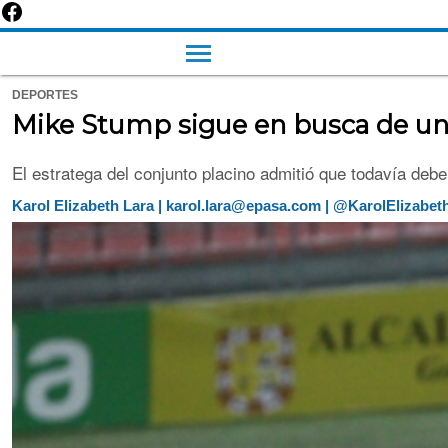
DEPORTES
Mike Stump sigue en busca de un 
El estratega del conjunto placino admitió que todavía debe
Karol Elizabeth Lara | karol.lara@epasa.com | @KarolElizabet