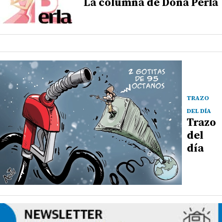
La columna de Doña Perla
TRAZO
DEL DÍA
Trazo
del
día