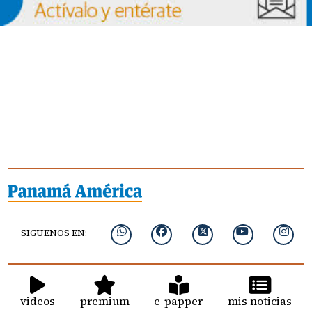
SIGUENOS EN:
videos
premium
e-papper
mis noticias