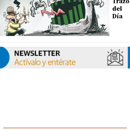
Trazo
del
Día