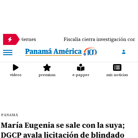
iernes
Fiscalía cierra investigación contra José G
videos
premium
e-papper
mis noticias
PANAMÁ
María Eugenia se sale con la suya;
DGCP avala licitación de blindado