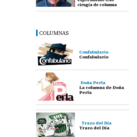
cirugía de columna
COLUMNAS
Confabulario
Confabulario
Doña Perla
La columna de Doña
Perla
Trazo del Día
Trazo del Día