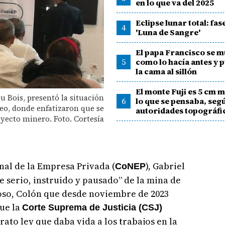
en lo que va del 2025
Eclipse lunar total: fas
4
'Luna de Sangre'
El papa Francisco se 
5
como lo hacía antes y p
la cama al sillón
El monte Fuji es 5 cm m
u Bois, presentó la situación
6
lo que se pensaba, segú
eo, donde enfatizaron que se
autoridades topográfi
oyecto minero. Foto. Cortesía
nal de la Empresa Privada (
), Gabriel
CoNEP
e serio, instruido y pausado” de la mina de
so, Colón que desde noviembre de 2023
que la
Corte Suprema de Justicia (CSJ)
rato ley que daba vida a los trabajos en la