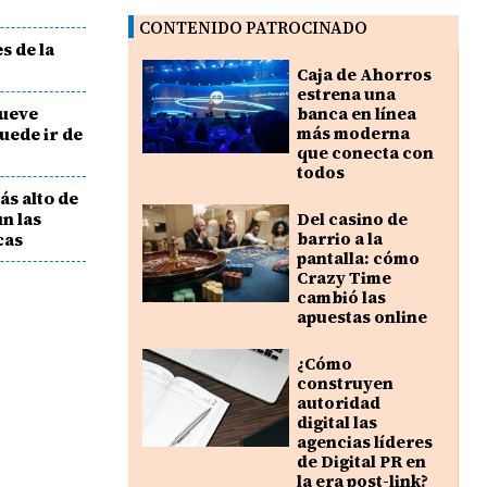
CONTENIDO PATROCINADO
es de la
Caja de Ahorros
estrena una
mueve
banca en línea
uede ir de
más moderna
que conecta con
todos
ás alto de
n las
Del casino de
cas
barrio a la
pantalla: cómo
Crazy Time
cambió las
apuestas online
¿Cómo
construyen
autoridad
digital las
agencias líderes
de Digital PR en
la era post-link?