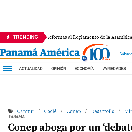
PEDE rechaza reformas al Reglamento de la Asamblea por asi
TRENDING
Sábado
ACTUALIDAD
OPINIÓN
ECONOMÍA
VARIEDADES
Camtur
Coclé
Conep
Desarrollo
Min
/
/
/
/
PANAMÁ
Conep aboga por un ‘debate