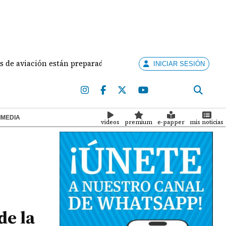
iación están preparados para ejercer la docencia
Ad
INICIAR SESIÓN
IMEDIA
videos
premium
e-papper
mis noticias
de la