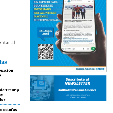
entar al
das
tención
o
a de Trump
ay
der
e estafas