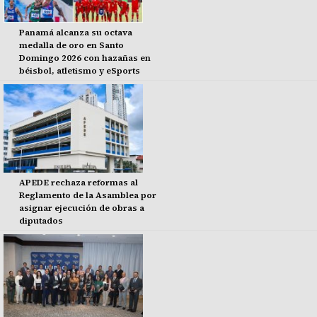
Panamá alcanza su octava
medalla de oro en Santo
Domingo 2026 con hazañas en
béisbol, atletismo y eSports
APEDE rechaza reformas al
Reglamento de la Asamblea por
asignar ejecución de obras a
diputados