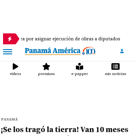
or asignar ejecución de obras a diputados
Pilotos
videos
premium
e-papper
mis noticias
PANAMÁ
¡Se los tragó la tierra! Van 10 meses