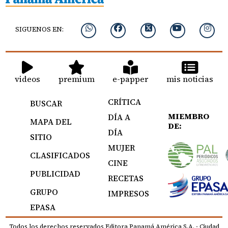
SIGUENOS EN:
videos
premium
e-papper
mis noticias
CRÍTICA
BUSCAR
MIEMBRO
DÍA A
MAPA DEL
DE:
DÍA
SITIO
MUJER
CLASIFICADOS
CINE
PUBLICIDAD
RECETAS
GRUPO
IMPRESOS
EPASA
Todos los derechos reservados Editora Panamá América S.A. - Ciudad