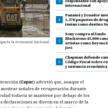
3
responsable con apoy
internacional
Panamá y Ecuador int
4
1,378 paquetes de dro
tenían como destino S
Sony compra al fondo
Blackstone 45,000 can
5
mpacta la economía nacional.
artistas como Beyoncé
Jovi
Chapman defiende cam
6
Código Fiscal sobre re
y sustancia económica
trucción (
) advirtió que, aunque el
Capac
mostrar señales de recuperación durante
ividad todavía se mantiene por debajo de los
as declaraciones se dieron en el marco de la