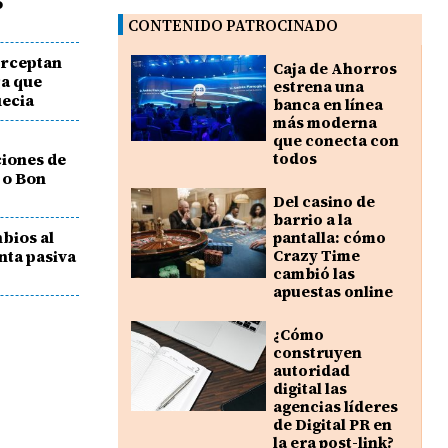
o
CONTENIDO PATROCINADO
erceptan
Caja de Ahorros
ga que
estrena una
uecia
banca en línea
más moderna
que conecta con
ciones de
todos
 o Bon
Del casino de
barrio a la
bios al
pantalla: cómo
nta pasiva
Crazy Time
cambió las
apuestas online
¿Cómo
construyen
autoridad
digital las
agencias líderes
de Digital PR en
la era post-link?