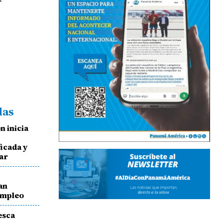
das
n inicia
icada y
ar
an
empleo
esca