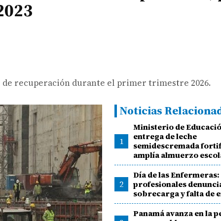
 2023
 de recuperación durante el primer trimestre 2026.
Noticias Relaciona
Ministerio de Educació
entrega de leche
1
semidescremada fortif
amplía almuerzo escol
Día de las Enfermeras:
2
profesionales denunci
sobrecarga y falta de 
Panamá avanza en la p