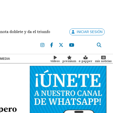
blete y da el triunfo a la Universidad Católica
Cond
INICIAR SESIÓN
IMEDIA
videos
premium
e-papper
mis noticias
 pero