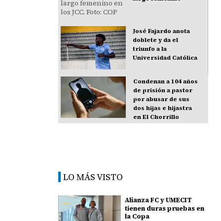
José Fajardo anota
doblete y da el
triunfo a la
Universidad Católica
Condenan a 104 años
de prisión a pastor
por abusar de sus
dos hijas e hijastra
en El Chorrillo
LO MÁS VISTO
Alianza FC y UMECIT
tienen duras pruebas en
la Copa