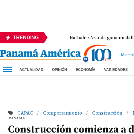
 la Concacaf
Nathalee Aranda gana medalla de bro
TRENDING
Mierco
ACTUALIDAD
OPINIÓN
ECONOMÍA
VARIEDADES
CAPAC
Comportamiento
Construcción
/
/
/
PANAMÁ
Construcción comienza a d