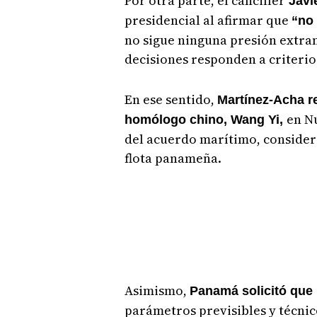
Por otra parte, el canciller
Javi
presidencial al afirmar que
“no
no sigue ninguna presión extran
decisiones responden a criterio
En ese sentido,
Martínez-Acha r
en N
homólogo chino, Wang Yi,
del acuerdo marítimo, considerá
flota panameña.
Asimismo,
Panamá solicitó que
parámetros previsibles y técnic