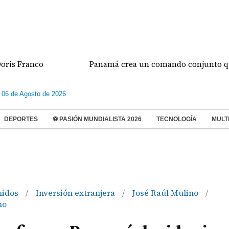
ranco
Panamá crea un comando conjunto que se enca
 06 de Agosto de 2026
DEPORTES
⚽ PASIÓN MUNDIALISTA 2026
TECNOLOGÍA
MULT
nidos
Inversión extranjera
José Raúl Mulino
/
/
/
mo