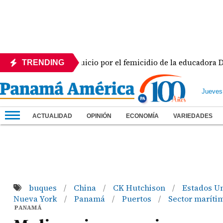
 Tercer día del juicio por el femicidio de la educadora Doris F
TRENDING
Jueves
ACTUALIDAD
OPINIÓN
ECONOMÍA
VARIEDADES
buques
China
CK Hutchison
Estados U
/
/
/
Nueva York
Panamá
Puertos
Sector maríti
/
/
/
PANAMÁ