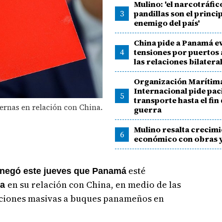
Mulino: 'el narcotráfico
3
pandillas son el princi
enemigo del país'
China pide a Panamá ev
4
tensiones por puertos 
las relaciones bilatera
Organización Marítim
Internacional pide pac
5
transporte hasta el fin 
ernas en relación con China.
guerra
Mulino resalta crecim
6
económico con obras 
esté
 negó este jueves que Panamá
en su relación con China, en medio de las
ra
cciones masivas a buques panameños en