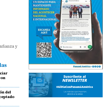
nfianza y
das
ciar
con
ón del
aceptado