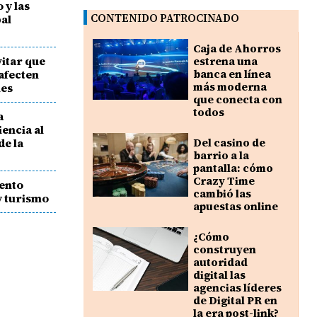
 y las
CONTENIDO PATROCINADO
pal
Caja de Ahorros
itar que
estrena una
afecten
banca en línea
más moderna
les
que conecta con
todos
a
iencia al
de la
Del casino de
barrio a la
pantalla: cómo
Crazy Time
iento
cambió las
y turismo
apuestas online
¿Cómo
construyen
autoridad
digital las
agencias líderes
de Digital PR en
la era post-link?