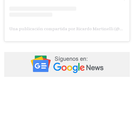
Una publicación compartida por Ricardo Martinelli (@ricardomartinelli99)