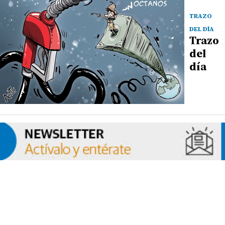
TRAZO
DEL DÍA
Trazo
del
día