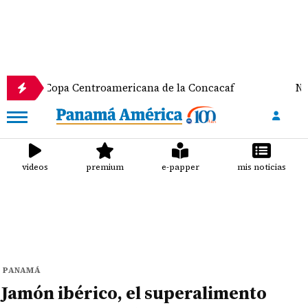
a Centroamericana de la Concacaf
Nathalee Aranda
videos
premium
e-papper
mis noticias
PANAMÁ
Jamón ibérico, el superalimento