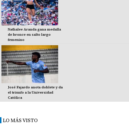
Nathalee Aranda gana medalla
de bronce en salto largo
femenino
José Fajardo anota doblete y da
el triunfo a la Universidad
Católica
LO MÁS VISTO