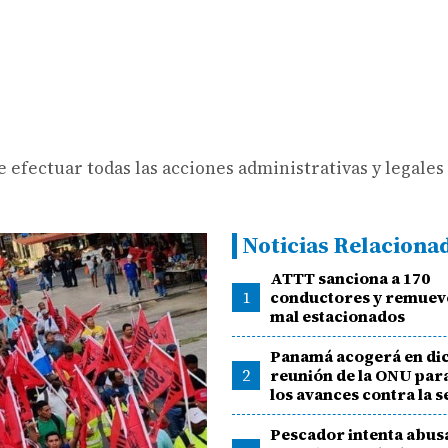
 efectuar todas las acciones administrativas y legales 
Noticias Relaciona
ATTT sanciona a 170
1
conductores y remueve
mal estacionados
Panamá acogerá en di
2
reunión de la ONU para
los avances contra la s
Pescador intenta abus