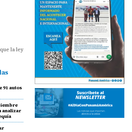
que la ley
das
 91 autos
ciembre
 analizar
equía
ar