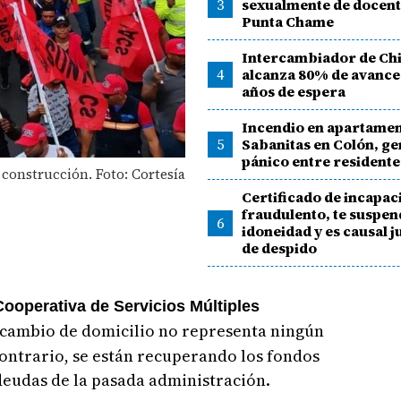
3
sexualmente de docent
Punta Chame
Intercambiador de Ch
4
alcanza 80% de avance
años de espera
Incendio en apartamen
5
Sabanitas en Colón, g
pánico entre residente
 construcción. Foto: Cortesía
Certificado de incapac
fraudulento, te suspen
6
idoneidad y es causal j
de despido
Cooperativa de Servicios Múltiples
u cambio de domicilio no representa ningún
contrario, se están recuperando los fondos
deudas de la pasada administración.