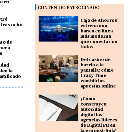
e en
CONTENIDO PATROCINADO
itré
Caja de Ahorros
 tras ocho
estrena una
banca en línea
más moderna
que conecta con
to de
todos
enera
s
Del casino de
idad
barrio a la
pantalla: cómo
den la
Crazy Time
ustificado
cambió las
apuestas online
¿Cómo
construyen
autoridad
digital las
agencias líderes
de Digital PR en
la era post-link?