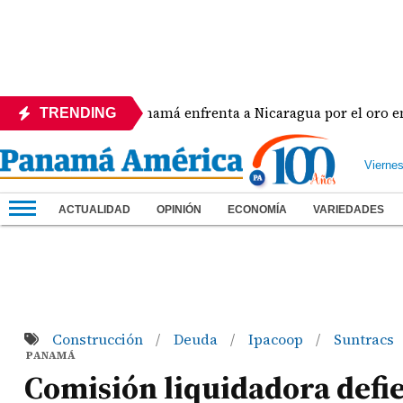
Panamá enfrenta a Nicaragua por el oro en el béi
TRENDING
Vierne
ACTUALIDAD
OPINIÓN
ECONOMÍA
VARIEDADES
Construcción
Deuda
Ipacoop
Suntracs
/
/
/
PANAMÁ
Comisión liquidadora defi