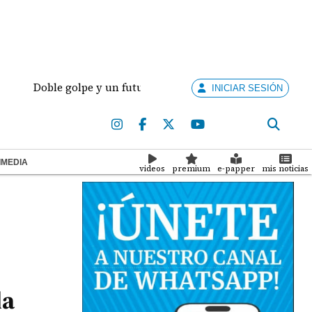
Doble golpe y un futuro por revisar
Meduca activa 
INICIAR SESIÓN
IMEDIA
videos
premium
e-papper
mis noticias
la