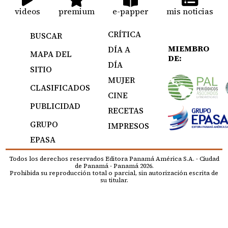
videos
premium
e-papper
mis noticias
CRÍTICA
BUSCAR
MIEMBRO
DÍA A
MAPA DEL
DE:
DÍA
SITIO
MUJER
CLASIFICADOS
CINE
PUBLICIDAD
RECETAS
GRUPO
IMPRESOS
EPASA
Todos los derechos reservados Editora Panamá América S.A. - Ciudad
de Panamá - Panamá 2026.
Prohibida su reproducción total o parcial, sin autorización escrita de
su titular.