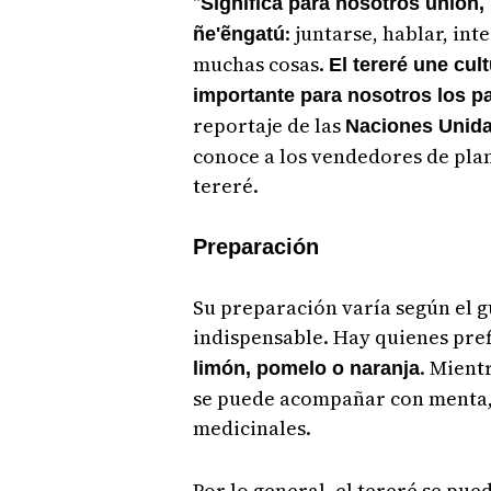
"
Significa para nosotros unión
: juntarse, hablar, in
ñe'ẽngatú
muchas cosas.
El tereré une cul
importante para nosotros los 
reportaje de las
Naciones Unid
conoce a los vendedores de pla
tereré.
Preparación
Su preparación varía según el g
indispensable. Hay quienes pref
. Mient
limón, pomelo o naranja
se puede acompañar con menta, 
medicinales.
Por lo general, el tereré se pue