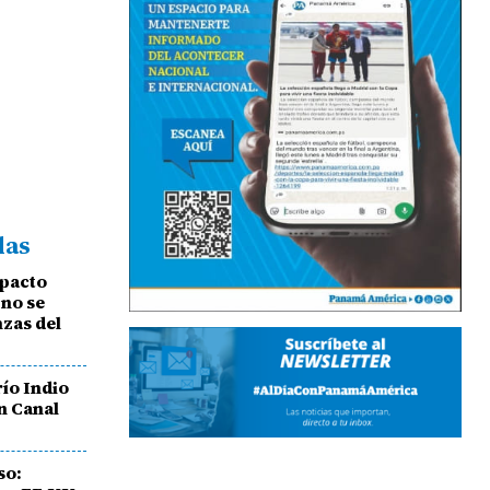
das
mpacto
 no se
nzas del
ío Indio
un Canal
so: