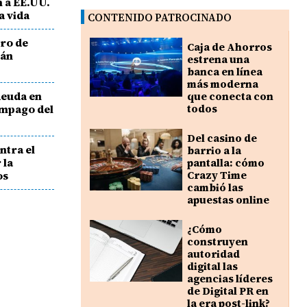
 a EE.UU.
a vida
CONTENIDO PATROCINADO
ro de
Caja de Ahorros
ján
estrena una
banca en línea
más moderna
deuda en
que conecta con
impago del
todos
Del casino de
ntra el
barrio a la
 la
pantalla: cómo
os
Crazy Time
cambió las
apuestas online
¿Cómo
construyen
autoridad
digital las
agencias líderes
de Digital PR en
la era post-link?