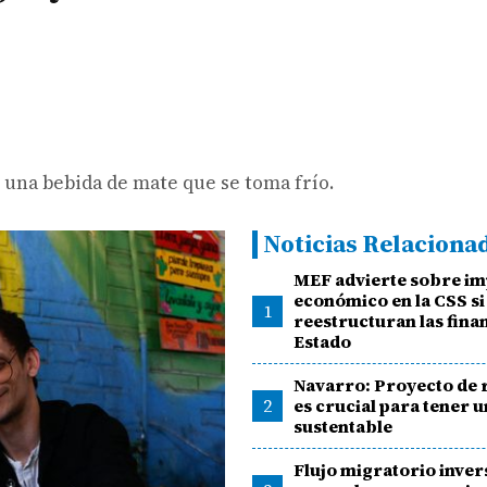
s una bebida de mate que se toma frío.
Noticias Relaciona
MEF advierte sobre i
económico en la CSS si
1
reestructuran las fina
Estado
Navarro: Proyecto de r
2
es crucial para tener 
sustentable
Flujo migratorio inver