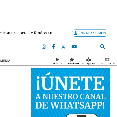
recorte de fondos anunciado por la alcaldesa
Alian
INICIAR SESIÓN
IMEDIA
videos
premium
e-papper
mis noticias