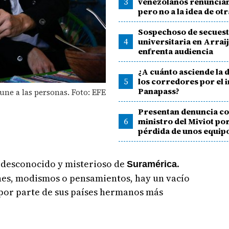
3
venezolanos renuncian
pero no a la idea de otr
Sospechoso de secuest
4
universitaria en Arrai
enfrenta audiencia
¿A cuánto asciende la 
5
los corredores por el 
Panapass?
 une a las personas. Foto: EFE
Presentan denuncia co
6
ministro del Miviot por
pérdida de unos equip
i desconocido y misterioso de
.
Suramérica
nes, modismos o pensamientos, hay un vacío
por parte de sus países hermanos más