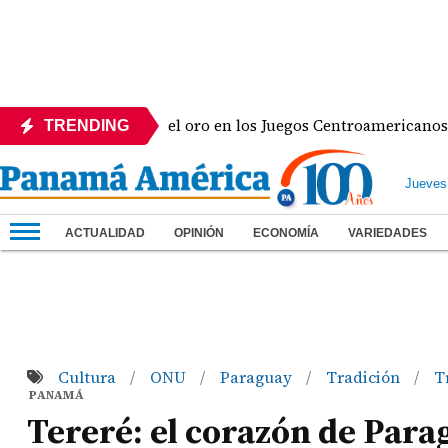
cana y va por el oro en los Juegos Centroamericanos y del C
TRENDING
Jueves
ACTUALIDAD
OPINIÓN
ECONOMÍA
VARIEDADES
Cultura
ONU
Paraguay
Tradición
T
/
/
/
/
PANAMÁ
Tereré: el corazón de Para