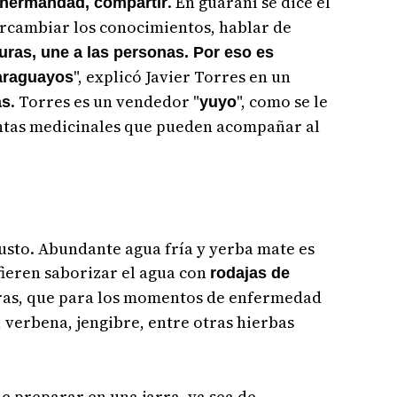
. En guaraní se dice el
, hermandad, compartir
tercambiar los conocimientos, hablar de
turas, une a las personas. Por eso es
", explicó Javier Torres en un
paraguayos
. Torres es un vendedor "
", como se le
as
yuyo
ntas medicinales que pueden acompañar al
usto. Abundante agua fría y yerba mate es
ieren saborizar el agua con
rodajas de
ras, que para los momentos de enfermedad
verbena, jengibre, entre otras hierbas
de preparar en una jarra, ya sea de