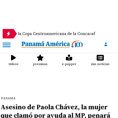
 la Copa Centroamericana de la Concacaf
Nathalee
videos
premium
e-papper
mis noticias
PANAMÁ
Asesino de Paola Chávez, la mujer
que clamó por ayuda al MP, penará