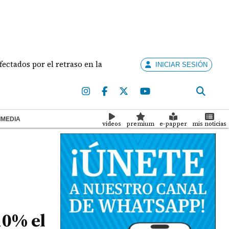
s por el retraso en la entrega
Los daños por los s
INICIAR SESIÓN
IMEDIA
videos
premium
e-papper
mis noticias
10% el