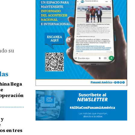
ndo su
das
ina llega
de
ooperación
 y
e
s en tres