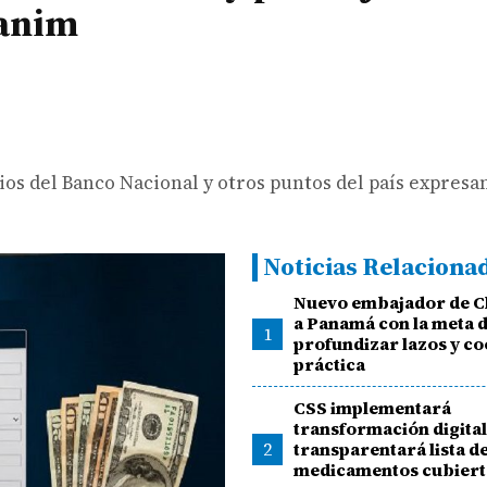
panim
dios del Banco Nacional y otros puntos del país expresa
Noticias Relaciona
Nuevo embajador de Ch
a Panamá con la meta 
1
profundizar lazos y c
práctica
CSS implementará
transformación digital
2
transparentará lista d
medicamentos cubierto