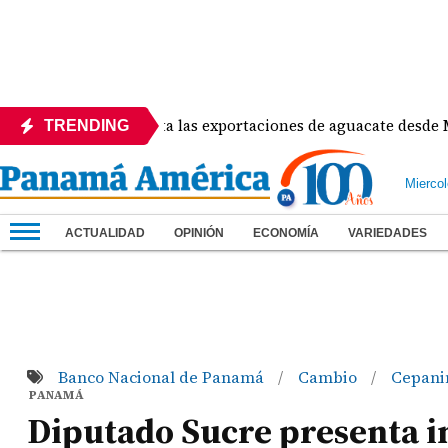
ad de EE.UU. afecta las exportaciones de aguacate desde Micho
TRENDING
Mierco
ACTUALIDAD
OPINIÓN
ECONOMÍA
VARIEDADES
Banco Nacional de Panamá
Cambio
Cepan
/
/
PANAMÁ
Diputado Sucre presenta ini