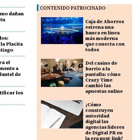
CONTENIDO PATROCINADO
cómo dañan
 tu
Caja de Ahorros
estrena una
banca en línea
dos:
más moderna
la Placita
que conecta con
ntiago
todos
ra el
Del casino de
emente a
barrio a la
lantel de
pantalla: cómo
Crazy Time
cambió las
apuestas online
tificar los
¿Cómo
construyen
autoridad
digital las
agencias líderes
de Digital PR en
la era post-link?