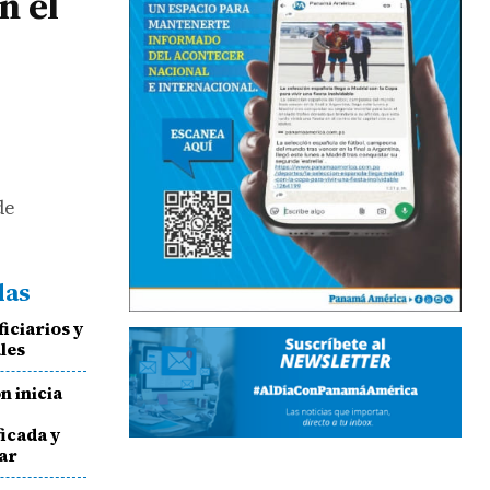
n el
de
das
iciarios y
les
n inicia
icada y
ar