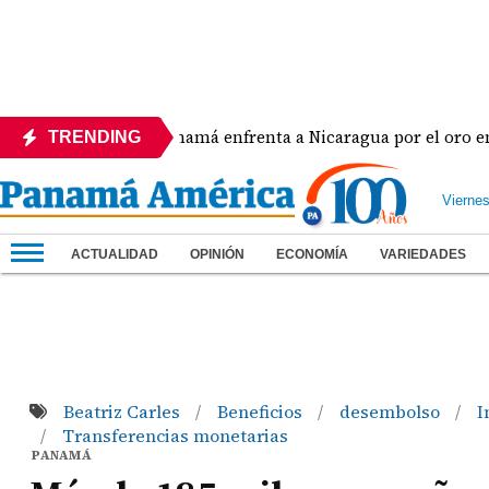
Panamá enfrenta a Nicaragua por el oro en el béi
TRENDING
Vierne
ACTUALIDAD
OPINIÓN
ECONOMÍA
VARIEDADES
Beatriz Carles
Beneficios
desembolso
I
/
/
/
Transferencias monetarias
/
PANAMÁ