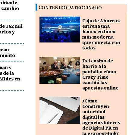
mbiente
CONTENIDO PATROCINADO
l cambio
Caja de Ahorros
de 162 mil
estrena una
arios y
banca en línea
más moderna
que conecta con
todos
eran
amiento
Del casino de
barrio a la
ean y
pantalla: cómo
 de la
Crazy Time
 Mides en
cambió las
apuestas online
¿Cómo
construyen
autoridad
digital las
agencias líderes
de Digital PR en
la era post-link?