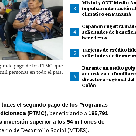
Miviot y ONU Medio A
3
impulsan adaptación a
climático en Panamá
Cepanim registra más 
4
solicitudes de benefici
herederos
Tarjetas de crédito lid
5
solicitudes de financi
egundo pago de los PTMC, que
Durante un asalto golp
mil personas en todo el país.
amordazan a familiares
6
directora regional del
Colón
 lunes
el segundo pago de los Programas
beneficiando a
ndicionada (PTMC),
185,791
na
inversión superior a los 54 millones de
erio de Desarrollo Social (MIDES).