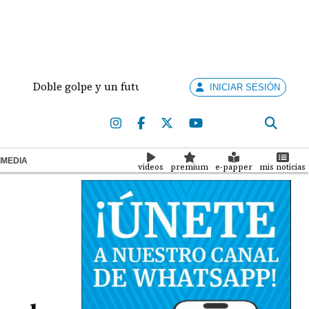
Doble golpe y un futuro por revisar
Meduca activa 
INICIAR SESIÓN
IMEDIA
videos
premium
e-papper
mis noticias