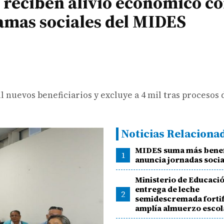
reciben alivio económico co
amas sociales del MIDES
 nuevos beneficiarios y excluye a 4 mil tras procesos 
Noticias Relaciona
MIDES suma más benef
1
anuncia jornadas socia
Ministerio de Educació
entrega de leche
2
semidescremada fortif
amplía almuerzo escol