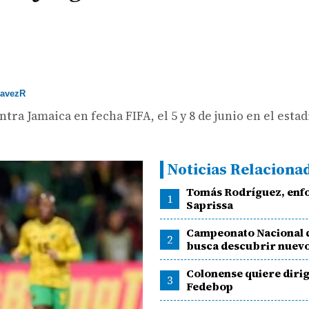
avezR
ra Jamaica en fecha FIFA, el 5 y 8 de junio en el est
Noticias Relaciona
Tomás Rodríguez, enf
1
Saprissa
Campeonato Nacional d
2
busca descubrir nuevo
Colonense quiere dirig
3
Fedebop