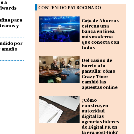
e a
Edwards
CONTENIDO PATROCINADO
fina para
Caja de Ahorros
icanos y
estrena una
banca en línea
más moderna
que conecta con
endido por
todos
le amaño
Del casino de
barrio a la
pantalla: cómo
Crazy Time
cambió las
apuestas online
¿Cómo
construyen
autoridad
digital las
agencias líderes
de Digital PR en
la era post-link?