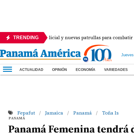
despliegue policial y nuevas patrullas para combatir la delin
TRENDING
Jueves
ACTUALIDAD
OPINIÓN
ECONOMÍA
VARIEDADES
Fepafut
Jamaica
Panamá
Toña Is
/
/
/
PANAMÁ
Panamá Femenina tendrá d