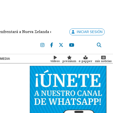
á a Nueva Zelanda en cuadrangular internacional en Japón
INICIAR SESIÓN
IMEDIA
videos
premium
e-papper
mis noticias