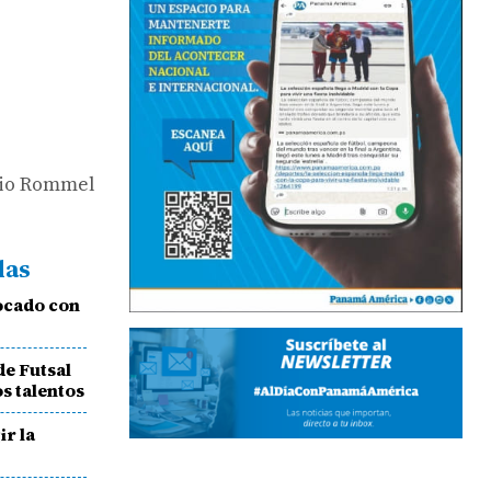
adio Rommel
das
ocado con
e Futsal
s talentos
ir la