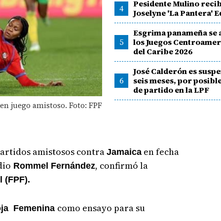
Pesidente Mulino recib
4
Joselyne 'La Pantera' 
Esgrima panameña se a
5
los Juegos Centroamer
del Caribe 2026
José Calderón es susp
6
seis meses, por posib
de partido en la LPF
n juego amistoso. Foto: FPF
partidos amistosos contra
en fecha
Jamaica
dio
, confirmó la
Rommel Fernández
 (FPF).
como ensayo para su
ja Femenina