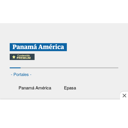
- Portales -
Panamá América
Epasa
Crítica
Recetas
Día a Día
Cine