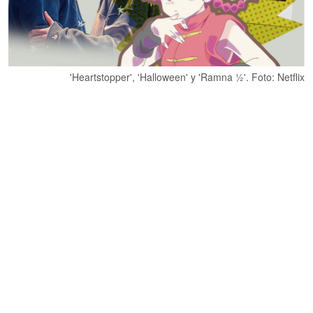
'Heartstopper', 'Halloween' y 'Ramna ½'. Foto: Netflix