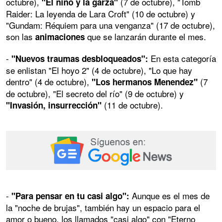
octubre),
(7 de octubre), "Tomb
"El niño y la garza"
Raider: La leyenda de Lara Croft" (10 de octubre) y
"Gundam: Réquiem para una venganza" (17 de octubre),
son las
que se lanzarán durante el mes.
animaciones
-
En esta categoría
"Nuevos traumas desbloqueados":
se enlistan "El hoyo 2" (4 de octubre), "Lo que hay
dentro" (4 de octubre),
(7
"Los hermanos Menendez"
de octubre), "El secreto del río" (9 de octubre) y
(11 de octubre).
"Invasión, insurrección"
-
Aunque es el mes de
"Para pensar en tu casi algo":
la "noche de brujas", también hay un espacio para el
amor o bueno, los llamados "casi algo" con "Eterno