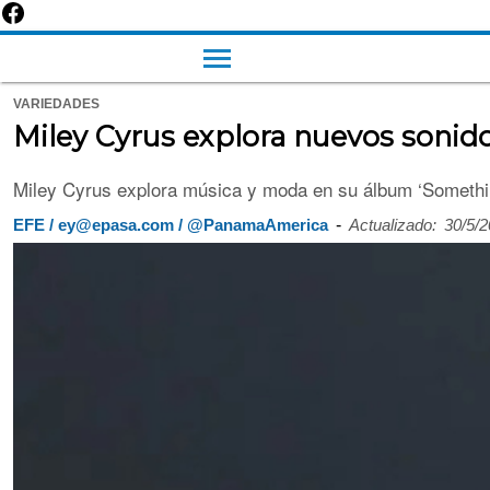
VARIEDADES
Miley Cyrus explora nuevos sonido
Miley Cyrus explora música y moda en su álbum ‘Something
-
EFE / ey@epasa.com / @PanamaAmerica
Actualizado:
30/5/2