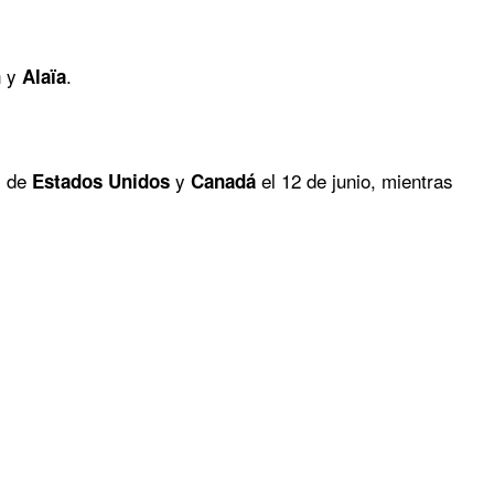
y
.
n
Alaïa
s de
y
el 12 de junio, mientras
Estados Unidos
Canadá