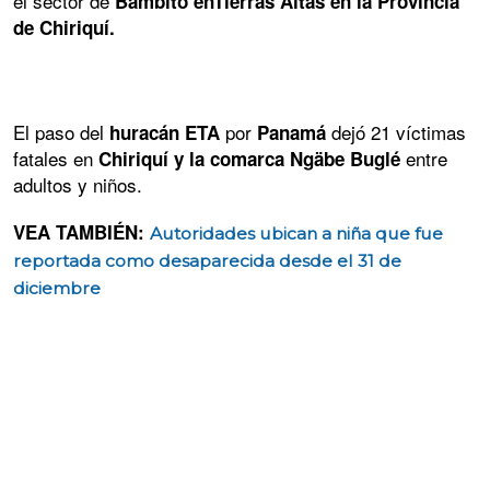
el sector de
Bambito enTierras Altas en la Provincia
de Chiriquí.
El paso del
por
dejó 21 víctimas
huracán ETA
Panamá
fatales en
entre
Chiriquí y la comarca Ngäbe Buglé
adultos y niños.
VEA TAMBIÉN:
Autoridades ubican a niña que fue
reportada como desaparecida desde el 31 de
diciembre