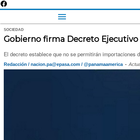
SOCIEDAD
Gobierno firma Decreto Ejecutivo 
El decreto establece que no se permitirán importaciones d
-
Redacción / nacion.pa@epasa.com / @panamaamerica
Actua