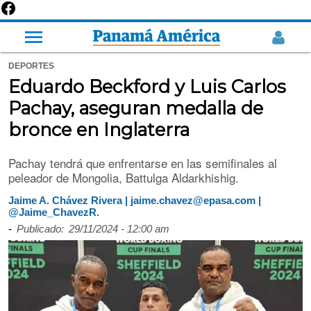
DEPORTES
Eduardo Beckford y Luis Carlos
Pachay, aseguran medalla de
bronce en Inglaterra
Pachay tendrá que enfrentarse en las semifinales al
peleador de Mongolia, Battulga Aldarkhishig.
Jaime A. Chávez Rivera | jaime.chavez@epasa.com |
@Jaime_ChavezR.
-
Publicado:
29/11/2024 - 12:00 am